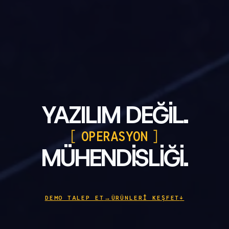
YAZILIM DEĞİL.
OPERASYON
MÜHENDİSLİĞİ.
DEMO TALEP ET
→
ÜRÜNLERI KEŞFET
↓