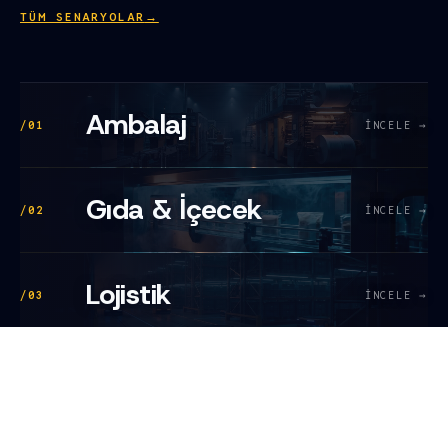
TÜM SENARYOLAR
→
Ambalaj
/01
İNCELE →
Gıda & İçecek
/02
İNCELE →
Lojistik
/03
İNCELE →
Madencilik
/04
İNCELE →